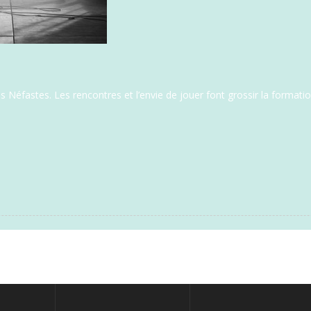
Néfastes. Les rencontres et l’envie de jouer font grossir la formation