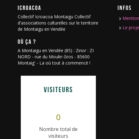
ICROACOA
INFOS
Collectif Icroacoa Montaigu Collectif
Mention
d'associations culturelles sur le territoire
Le proje
de Montaigu en Vendée
OÙ ÇA ?
A Montaigu en Vendée (85) : Zinor : ZI
NORD - rue du Moulin Gros - 85600
Montaig' - La où tout à commencé !
VISITEURS
0
Nombre total de
visiteurs