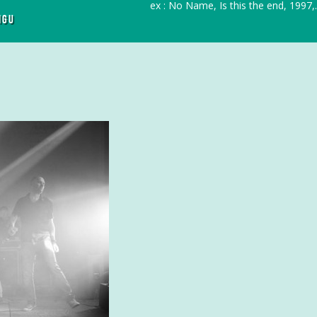
r
ex : No Name, Is this the end, 1997,..
IGU
c
h
f
o
r
: