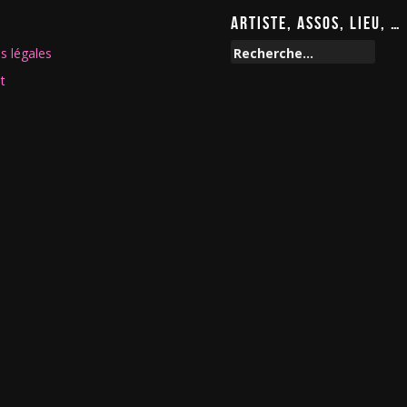
ARTISTE, ASSOS, LIEU, …
R
s légales
e
t
c
h
e
r
c
h
e
r
: