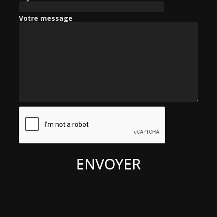
r
Votre message
: