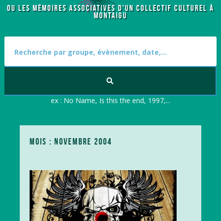
OU LES MÉMOIRES ASSOCIATIVES D'UN COLLECTIF CULTUREL À
MONTAIGU
S
e
a
r
c
h
f
ex : No Name, Is this the end, 1997,...
o
r
:
MOIS : NOVEMBRE 2004