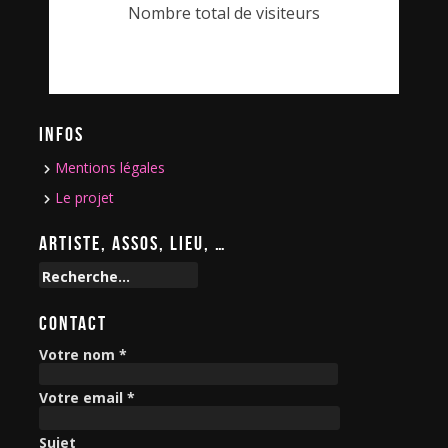
Nombre total de visiteurs
INFOS
Mentions légales
Le projet
ARTISTE, ASSOS, LIEU, …
R
e
c
CONTACT
h
e
Votre nom *
r
c
Votre email *
h
e
Sujet