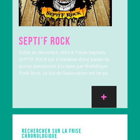
SEPTI’F ROCK
Créée en décembre 2004 à Treize-Septiers,
SEPTI’F ROCK est à l’initiative d’une bande de
jeunes passionnés à la base par l’esthétique
Punk-Rock. Le but de l’association est de pa...
+
RECHERCHER SUR LA FRISE
CHRONOLOGIQUE