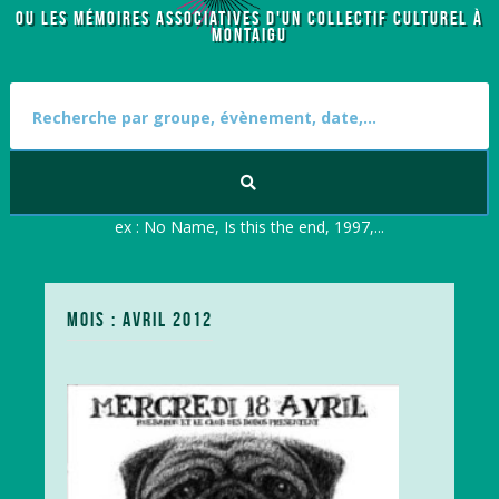
OU LES MÉMOIRES ASSOCIATIVES D'UN COLLECTIF CULTUREL À
MONTAIGU
S
e
a
r
c
h
f
ex : No Name, Is this the end, 1997,...
o
r
:
MOIS : AVRIL 2012