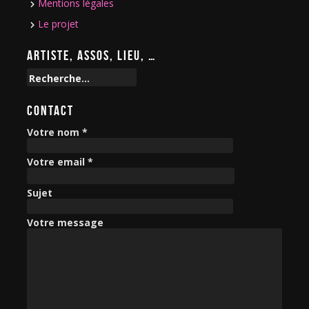
Mentions légales
Le projet
ARTISTE, ASSOS, LIEU, …
R
e
c
CONTACT
h
e
Votre nom *
r
c
Votre email *
h
e
Sujet
r
Votre message
: