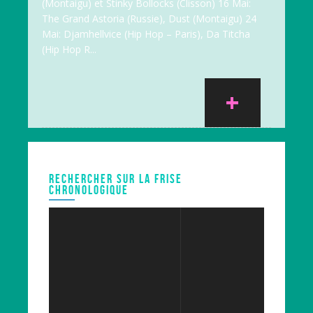
(Montaigu) et Stinky Bollocks (Clisson) 16 Mai:
The Grand Astoria (Russie), Dust (Montaigu) 24
Mai: Djamhellvice (Hip Hop – Paris), Da Titcha
(Hip Hop R...
+
RECHERCHER SUR LA FRISE
CHRONOLOGIQUE