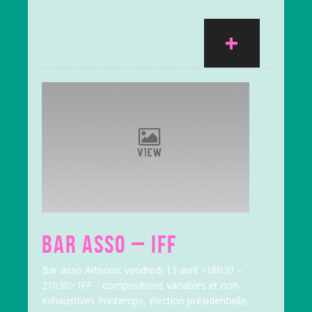
+
BAR ASSO – IFF
Bar asso Artsonic vendredi 13 avril <18h30 –
21h30> IFF : compositions variables et non-
exhaustives Printemps, élection présidentielle,