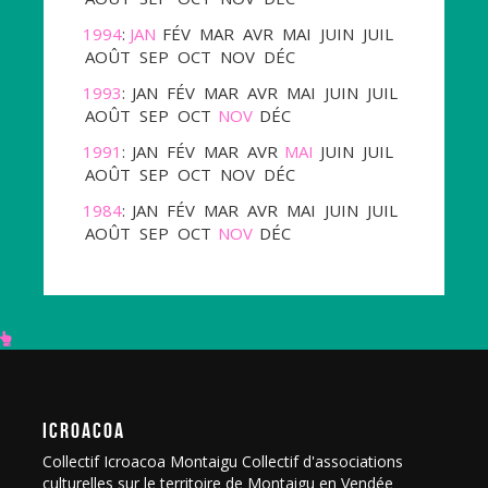
1994
:
JAN
FÉV
MAR
AVR
MAI
JUIN
JUIL
AOÛT
SEP
OCT
NOV
DÉC
1993
:
JAN
FÉV
MAR
AVR
MAI
JUIN
JUIL
AOÛT
SEP
OCT
NOV
DÉC
1991
:
JAN
FÉV
MAR
AVR
MAI
JUIN
JUIL
AOÛT
SEP
OCT
NOV
DÉC
1984
:
JAN
FÉV
MAR
AVR
MAI
JUIN
JUIL
AOÛT
SEP
OCT
NOV
DÉC
ICROACOA
Collectif Icroacoa Montaigu Collectif d'associations
culturelles sur le territoire de Montaigu en Vendée