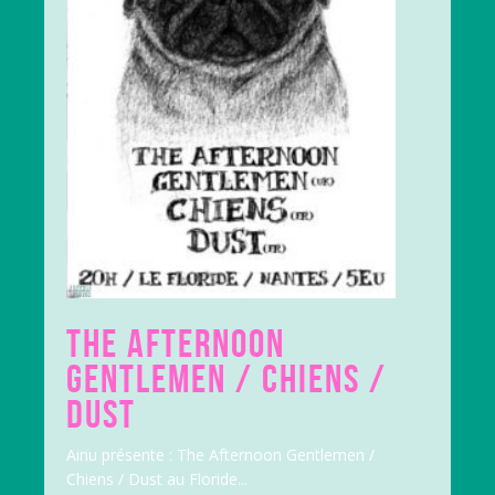
THE AFTERNOON
GENTLEMEN / CHIENS /
DUST
Ainu présente : The Afternoon Gentlemen /
Chiens / Dust au Floride...