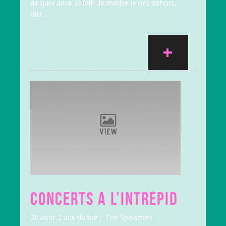
de quoi avoir ENVIE de mettre le nez dehors,
d&r...
+
CONCERTS À L’INTRÉPID
20 Avril: 2 ans du bar : The Spewmen