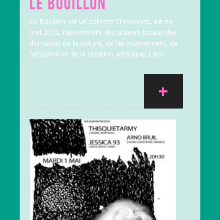
LE BOUILLON
Le Bouillon est un collectif Clissonnais, né en
mai 2012, rassemblant des acteurs locaux des
domaines de la culture, de l’environnement, de
l’artisanat et de la création artistique. L&rs...
+