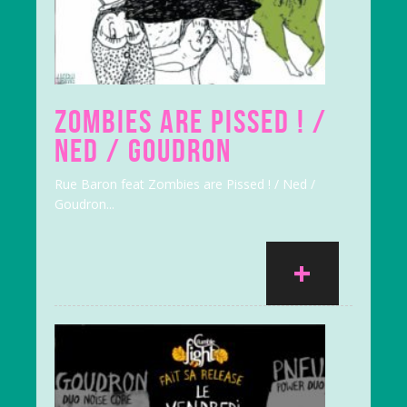
ZOMBIES ARE PISSED ! /
NED / GOUDRON
Rue Baron feat Zombies are Pissed ! / Ned /
Goudron...
+