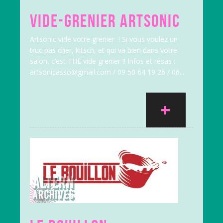
VIDE-GRENIER ARTSONIC
Artsonic vide votre grenier ! Si vous voulez un
truc pas cher, kitsch, et qui va bien dans votre
salon, c’est THE vide grenier !! Infos et résas :
artsonicasso@gmail.com / 09 50 64 19 26 / 06...
+