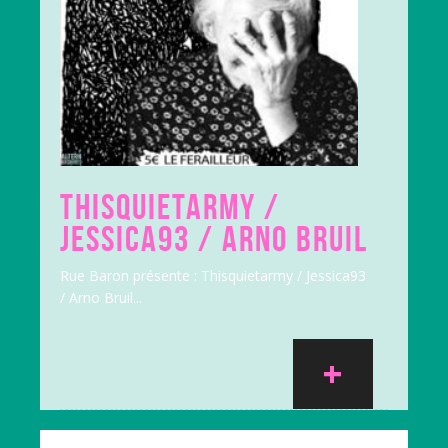
THISQUIETARMY /
JESSICA93 / ARNO BRUIL
Rue Baron présente : Thisquietarmy / Jessica93
/ Arno Bruil...
+