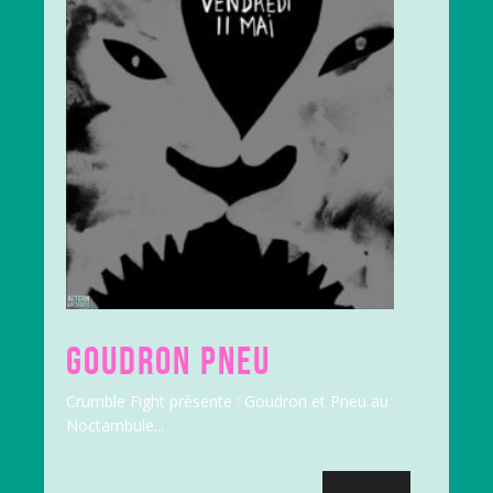
GOUDRON PNEU
Crumble Fight présente : Goudron et Pneu au
Noctambule...