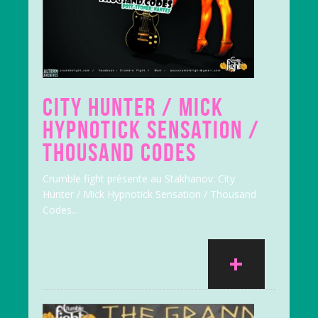
CITY HUNTER / MICK
HYPNOTICK SENSATION /
THOUSAND CODES
Crumble fight présente au Stakhanov: City
Hunter / Mick Hypnotick Sensation / Thousand
Codes...
+