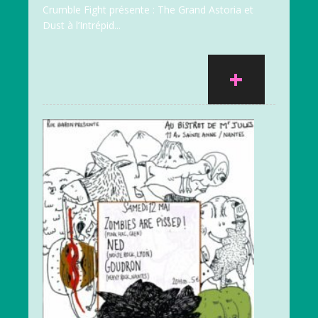
Crumble Fight présente : The Grand Astoria et
Dust à l’Intrépid...
+