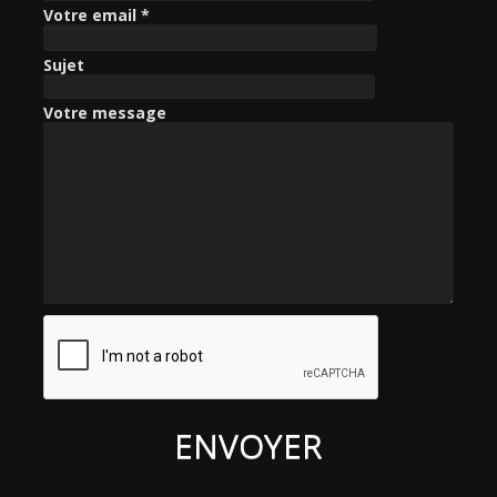
c
Votre email *
h
e
Sujet
r
Votre message
: