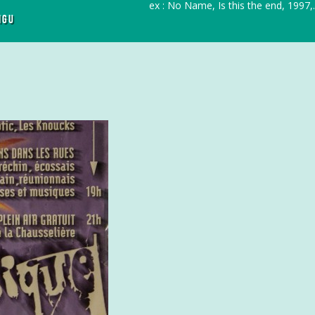
r
ex : No Name, Is this the end, 1997,..
IGU
c
h
f
o
r
: