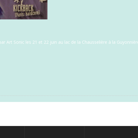
 par Art Sonic les 21 et 22 juin au lac de la Chausselière à la Guyonni