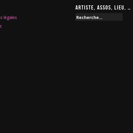
ARTISTE, ASSOS, LIEU, …
R
s légales
e
t
c
h
e
r
c
h
e
r
: