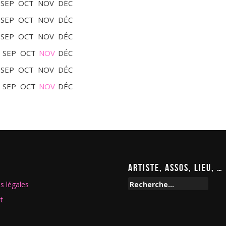
SEP
OCT
NOV
DÉC
SEP
OCT
NOV
DÉC
SEP
OCT
NOV
DÉC
SEP
OCT
NOV
DÉC
SEP
OCT
NOV
DÉC
SEP
OCT
NOV
DÉC
ARTISTE, ASSOS, LIEU, …
R
s légales
e
t
c
h
e