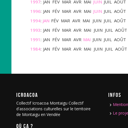
1997
:
JAN
FÉV
MAR
AVR
MAI
JUIN
JUIL
AOÛT
1996
:
JAN
FÉV
MAR
AVR
MAI
JUIN
JUIL
AOÛT
1994
:
JAN
FÉV
MAR
AVR
MAI
JUIN
JUIL
AOÛT
1993
:
JAN
FÉV
MAR
AVR
MAI
JUIN
JUIL
AOÛT
1991
:
JAN
FÉV
MAR
AVR
MAI
JUIN
JUIL
AOÛT
1984
:
JAN
FÉV
MAR
AVR
MAI
JUIN
JUIL
AOÛT
ICROACOA
INFOS
Collectif Icroacoa Montaigu Collectif
Mention
d'associations culturelles sur le territoire
Le proje
de Montaigu en Vendée
OÙ ÇA ?