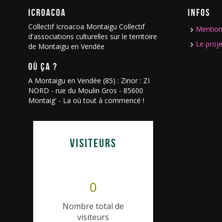
ICROACOA
INFOS
Collectif Icroacoa Montaigu Collectif
Mention
d'associations culturelles sur le territoire
Le proje
de Montaigu en Vendée
OÙ ÇA ?
A Montaigu en Vendée (85) : Zinor : ZI
NORD - rue du Moulin Gros - 85600
Montaig' - La où tout à commencé !
VISITEURS
0
Nombre total de
visiteurs