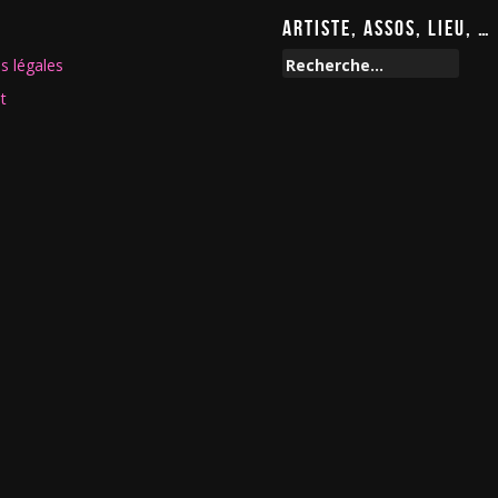
ARTISTE, ASSOS, LIEU, …
R
s légales
e
t
c
h
e
r
c
h
e
r
: