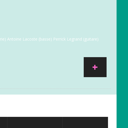
e) Antoine Lacoste (basse) Perrick Legrand (guitare)
+