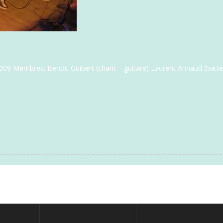
9 Membres: Benoit Guibert (chant – guitare) Laurent Amiaud (batteri