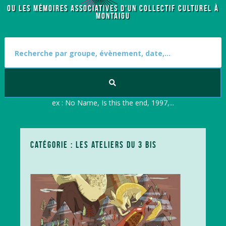
OU LES MÉMOIRES ASSOCIATIVES D'UN COLLECTIF CULTUREL À
MONTAIGU
S
e
a
r
c
h
f
ex : No Name, Is this the end, 1997,...
o
r
:
CATÉGORIE : LES ATELIERS DU 3 BIS