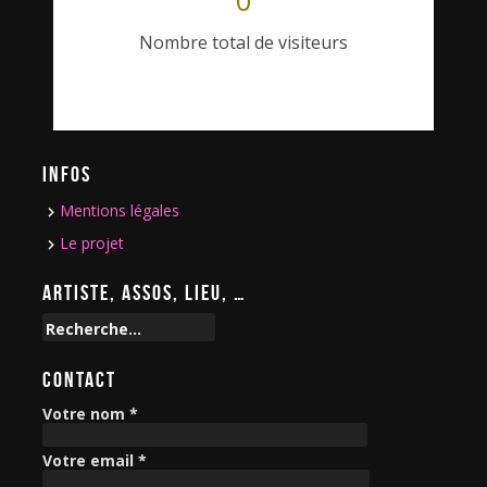
0
Nombre total de visiteurs
INFOS
Mentions légales
Le projet
ARTISTE, ASSOS, LIEU, …
R
e
c
CONTACT
h
e
Votre nom *
r
c
Votre email *
h