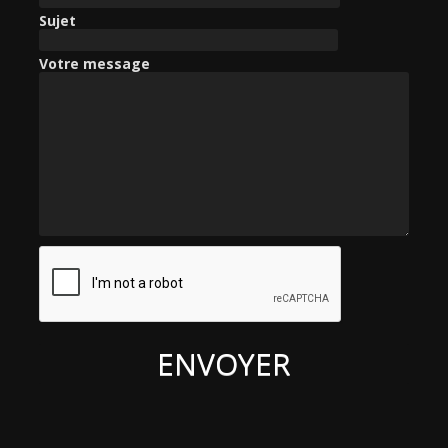
e
Sujet
r
Votre message
: