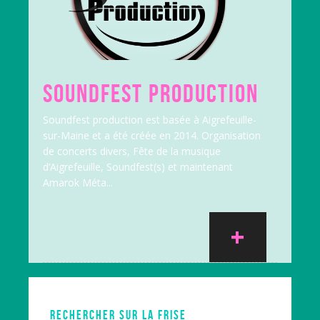
SOUNDFEST PRODUCTION
Soundfest production est basée à Aigrefeuille-
sur-Maine et a été créée en 2014. Organisation
de concerts divers, Fête de la musique
d’Aigrefeuille, Soundfest(s) et maintenant
Amarok Méta...
+
RECHERCHER SUR LA FRISE