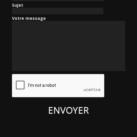
e
Sujet
r
Votre message
: