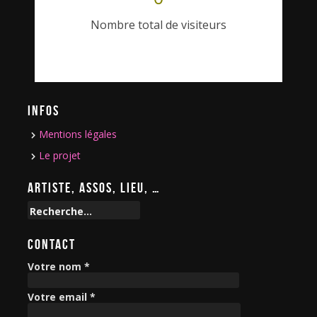
Nombre total de visiteurs
INFOS
Mentions légales
Le projet
ARTISTE, ASSOS, LIEU, …
R
e
c
CONTACT
h
e
Votre nom *
r
c
Votre email *
h