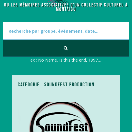
OU LES MÉMOIRES ASSOCIATIVES D'UN COLLECTIF CULTUREL À
MONTAIGU
S
e
a
r
c
h
f
ex : No Name, Is this the end, 1997,...
o
r
:
CATÉGORIE : SOUNDFEST PRODUCTION