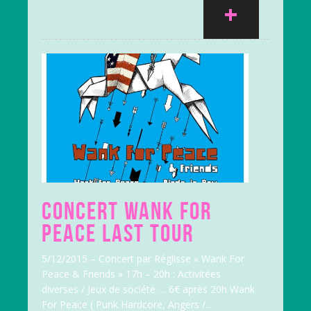
+
CONCERT WANK FOR
PEACE LAST TOUR
5/12/2015 – Concert par Réglisse « Wank For
Peace & Friends » 17h – 20h : Activitées
diverses / Jeux de société … 6€ après 20h Wank
For Peace ( Punk Hardcore, Angers /...