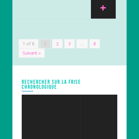
+
1 of 8
1
2
3
…
8
Suivant »
RECHERCHER SUR LA FRISE
CHRONOLOGIQUE