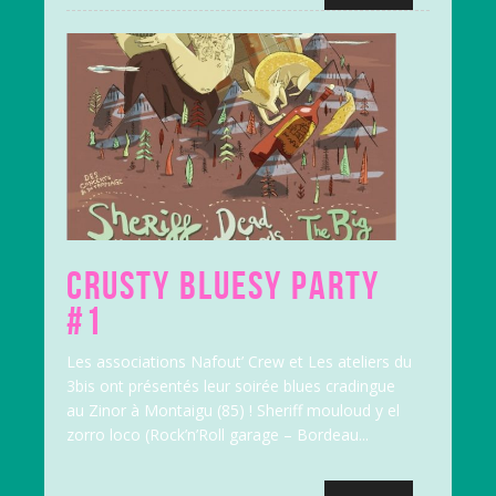
CRUSTY BLUESY PARTY
#1
Les associations Nafout’ Crew et Les ateliers du
3bis ont présentés leur soirée blues cradingue
au Zinor à Montaigu (85) ! Sheriff mouloud y el
zorro loco (Rock’n’Roll garage – Bordeau...