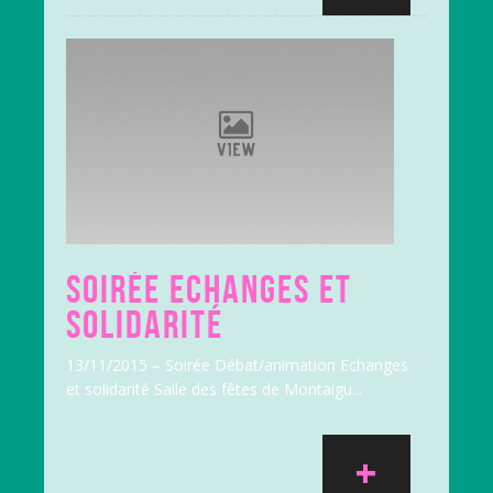
SOIRÉE ECHANGES ET
SOLIDARITÉ
13/11/2015 – Soirée Débat/animation Echanges
et solidarité Salle des fêtes de Montaigu...
+