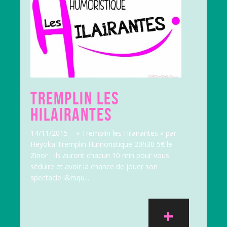
TREMPLIN LES
HILAIRANTES
14/11/2015 – « Tremplin les Hilairantes » par
Heyoka Tremplin Humoristique 20h30 5€ le
Zinor Ils auront chacun 10 min pour vous
séduire et avoir la chance de jouer son
spectacle l&rsqu...
+