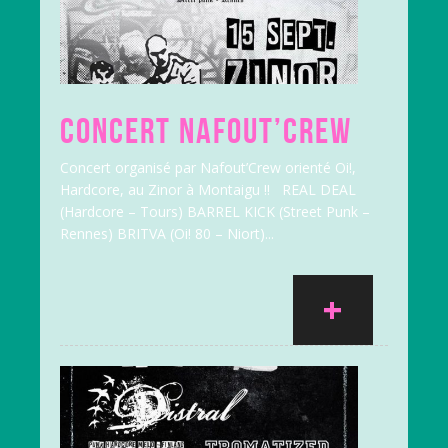
CONCERT NAFOUT’CREW
Concert organisé par Nafout’Crew orienté Oi!,
Hardcore, au Zinor à Montaigu !! REAL DEAL
(Hardcore – Tours) BARREL KICK (Street Punk –
Rennes) BRITVA (Oi! 80 – Niort)...
+