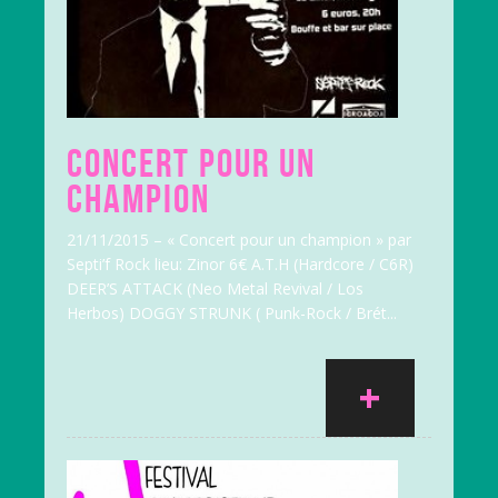
CONCERT POUR UN
CHAMPION
21/11/2015 – « Concert pour un champion » par
Septi’f Rock lieu: Zinor 6€ A.T.H (Hardcore / C6R)
DEER’S ATTACK (Neo Metal Revival / Los
Herbos) DOGGY STRUNK ( Punk-Rock / Brét...
+