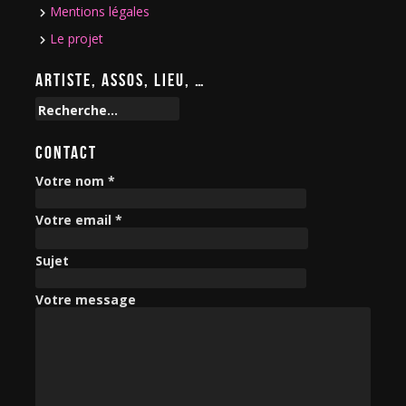
Mentions légales
Le projet
ARTISTE, ASSOS, LIEU, …
R
e
c
CONTACT
h
e
Votre nom *
r
c
Votre email *
h
e
Sujet
r
Votre message
: