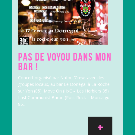
PAS DE VOYOU DANS MON
BAR !
Concert organisé par Nafout’Crew, avec des
groupes locaux, au bar Le Donégal à La Roche
sur Yon (85). Move On (HxC – Les Herbiers 85)
Last Communist Baron (Post Rock – Montaigu
85...
+