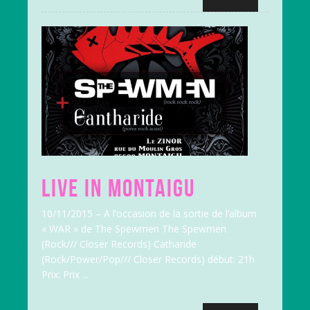
LIVE IN MONTAIGU
10/11/2015 – A l’occasion de la sortie de l’album
« WAR » de The Spewmen The Spewmen
(Rock/// Closer Records) Catharide
(Rock/Power/Pop/// Closer Records) début: 21h
Prix: Prix ...