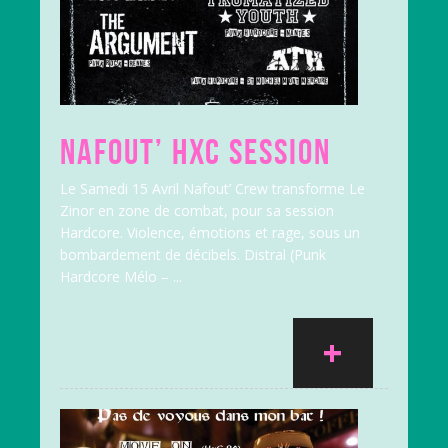
NAFOUT’ HXC SESSION
Le Samedi 15 Avril Nafout’ Crew transforme Le
Zinor en zone de combat, pour sa session
Hardcore. Violence, émotions et rage, sous un
bombardement de décibels. Distral (Punk
Hardcore Mélo – ...
+