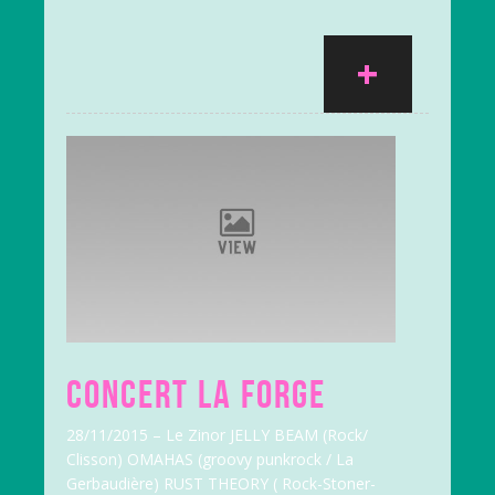
+
CONCERT LA FORGE
28/11/2015 – Le Zinor JELLY BEAM (Rock/
Clisson) OMAHAS (groovy punkrock / La
Gerbaudière) RUST THEORY ( Rock-Stoner-