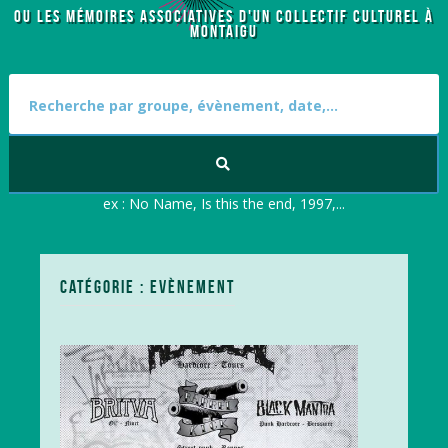
OU LES MÉMOIRES ASSOCIATIVES D'UN COLLECTIF CULTUREL À
MONTAIGU
S
e
a
r
c
h
f
ex : No Name, Is this the end, 1997,...
o
r
:
CATÉGORIE : EVÈNEMENT