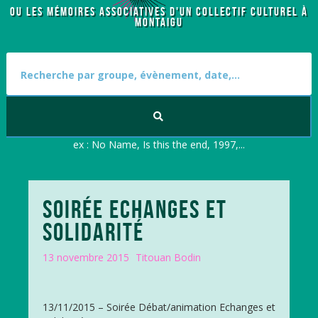
OU LES MÉMOIRES ASSOCIATIVES D'UN COLLECTIF CULTUREL À
MONTAIGU
S
e
a
r
c
h
f
ex : No Name, Is this the end, 1997,...
o
r
:
SOIRÉE ECHANGES ET
SOLIDARITÉ
13 novembre 2015
Titouan Bodin
13/11/2015 – Soirée Débat/animation Echanges et