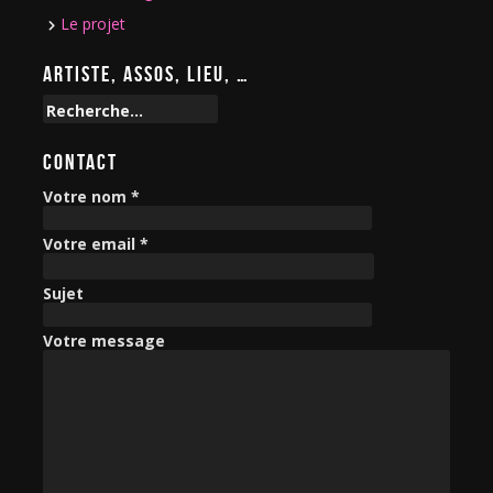
Le projet
ARTISTE, ASSOS, LIEU, …
R
e
c
CONTACT
h
e
Votre nom *
r
c
Votre email *
h
e
Sujet
r
Votre message
: