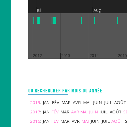
Jul
Aug
2011
2012
2013
2014
2015
OU RECHERCHER PAR MOIS OU ANNÉE
2019
:
JAN
FÉV
MAR
AVR
MAI
JUIN
JUIL
AOÛT
2017
:
JAN
FÉV
MAR
AVR
MAI
JUIN
JUIL
AOÛT
S
2016
:
JAN
FÉV
MAR
AVR
MAI
JUIN
JUIL
AOÛT