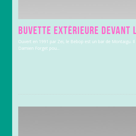
BUVETTE EXTÉRIEURE DEVANT L
Ouvert en 1991 par Zei, le Bebop est un bar de Montaigu. 
Damien Forget pou...