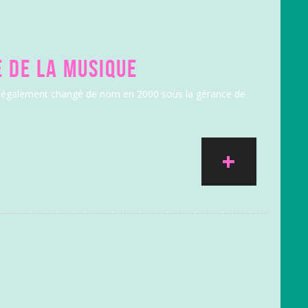
E DE LA MUSIQUE
r a également changé de nom en 2000 sous la gérance de
+