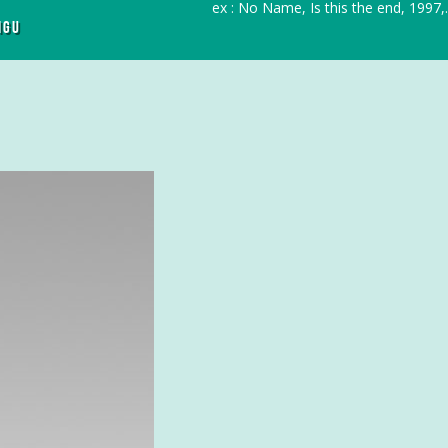
r
ex : No Name, Is this the end, 1997,..
IGU
c
h
f
o
r
: