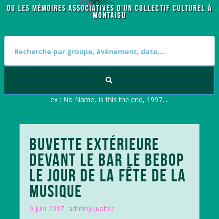
OU LES MÉMOIRES ASSOCIATIVES D'UN COLLECTIF CULTUREL À
MONTAIGU
S
e
a
r
c
h
f
ex : No Name, Is this the end, 1997,...
o
r
:
BUVETTE EXTÉRIEURE
DEVANT LE BAR LE BEBOP
LE JOUR DE LA FÊTE DE LA
MUSIQUE
9 juin 2017
adminjujualter