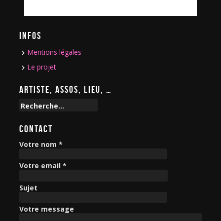
INFOS
Mentions légales
Le projet
ARTISTE, ASSOS, LIEU, …
R
e
c
CONTACT
h
e
Votre nom *
r
c
Votre email *
h
e
Sujet
r
Votre message
: