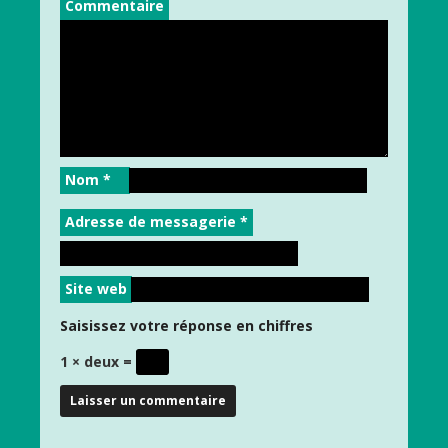
Commentaire
Nom
*
Adresse de messagerie
*
Site web
Saisissez votre réponse en chiffres
1 × deux =