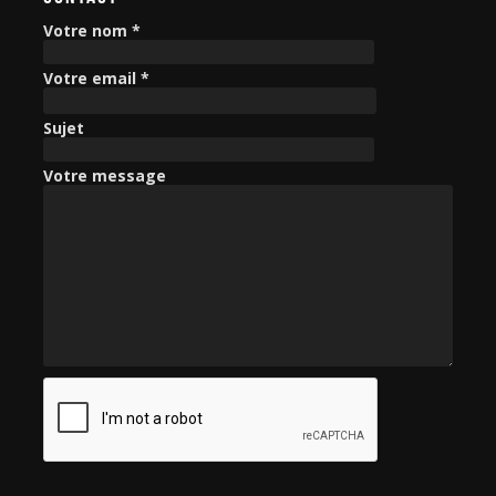
h
e
Votre nom *
r
c
Votre email *
h
e
Sujet
r
Votre message
: