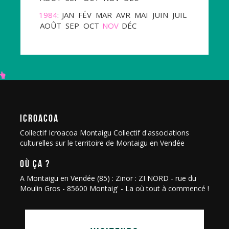
1984
:
JAN
FÉV
MAR
AVR
MAI
JUIN
JUIL
AOÛT
SEP
OCT
NOV
DÉC
ICROACOA
Collectif Icroacoa Montaigu Collectif d'associations
culturelles sur le territoire de Montaigu en Vendée
OÙ ÇA ?
A Montaigu en Vendée (85) : Zinor : ZI NORD - rue du
Moulin Gros - 85600 Montaig' - La où tout à commencé !