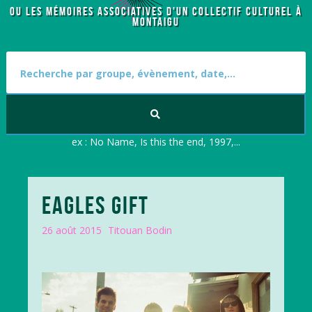
OU LES MÉMOIRES ASSOCIATIVES D'UN COLLECTIF CULTUREL À
MONTAIGU
S
e
a
r
c
h
f
ex : No Name, Is this the end, 1997,...
o
r
:
EAGLES GIFT
26 août 2015
Titouan Bodin