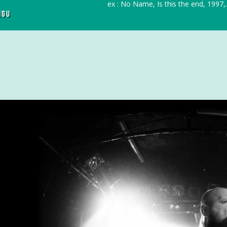
r
ex : No Name, Is this the end, 1997,..
IGU
c
h
f
o
r
: