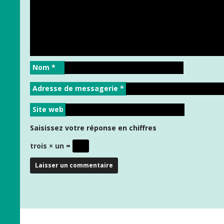
Nom
*
Adresse de messagerie
*
Site web
Saisissez votre réponse en chiffres
trois × un =