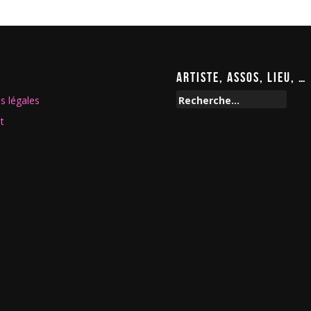
ARTISTE, ASSOS, LIEU, …
R
s légales
e
t
c
h
e
r
c
h
e
r
: