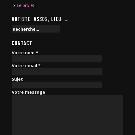
Le projet
ARTISTE, ASSOS, LIEU, …
R
e
c
CONTACT
h
e
Votre nom *
r
c
Votre email *
h
e
Sujet
r
Votre message
: