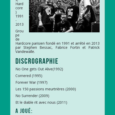
Hard
core
)
1991
-
2013
Grou
pe
de
Hardcore parisien fondé en 1991 et arrêté en 2013
par Stephen Bessac, Fabrice Fortin et Patrick
Vandewalle.
DISCROGRAPHIE
No One gets Out Alive(1992)
Cornered (1995)
Forever War (1997)
Les 150 passions meurtrières (2000)
No Surrender (2009)
Et le diable rit avec nous (2011)
A JOUÉ: