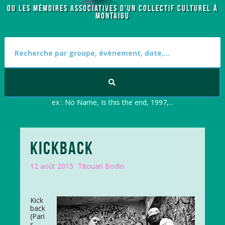
OU LES MÉMOIRES ASSOCIATIVES D'UN COLLECTIF CULTUREL À
MONTAIGU
S
e
a
r
c
h
f
ex : No Name, Is this the end, 1997,...
o
r
:
KICKBACK
12 août 2015
Titouan Bodin
Kick
back
(Pari
s,