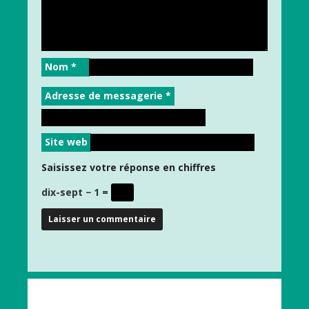
Nom
*
Adresse de messagerie
*
Site web
Saisissez votre réponse en chiffres
dix-sept − 1 =