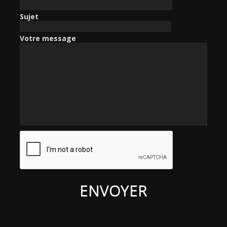
h
e
Sujet
r
Votre message
: