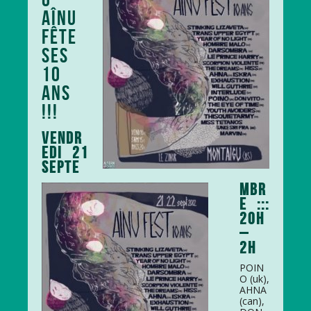
AÎNU
FÊTE
SES
10
ANS
!!!
VENDR
EDI 21
SEPTE
MBR
E :::
20H
–
2H
POIN
O (uk),
AHNA
(can),