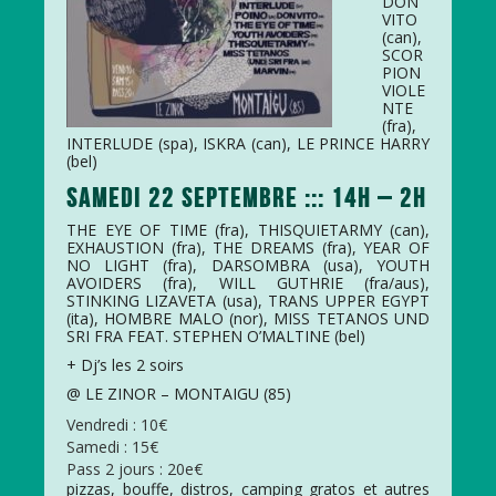
DON
VITO
(can),
SCOR
PION
VIOLE
NTE
(fra),
INTERLUDE (spa), ISKRA (can), LE PRINCE HARRY
(bel)
SAMEDI 22 SEPTEMBRE ::: 14H – 2H
THE EYE OF TIME (fra), THISQUIETARMY (can),
EXHAUSTION (fra), THE DREAMS (fra), YEAR OF
NO LIGHT (fra), DARSOMBRA (usa), YOUTH
AVOIDERS (fra), WILL GUTHRIE (fra/aus),
STINKING LIZAVETA (usa), TRANS UPPER EGYPT
(ita), HOMBRE MALO (nor), MISS TETANOS UND
SRI FRA FEAT. STEPHEN O’MALTINE (bel)
+ Dj’s les 2 soirs
@ LE ZINOR – MONTAIGU (85)
Vendredi : 10€
Samedi : 15€
Pass 2 jours : 20e€
pizzas, bouffe, distros, camping gratos et autres