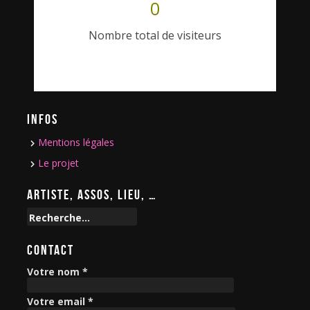
0
Nombre total de visiteurs
INFOS
Mentions légales
Le projet
ARTISTE, ASSOS, LIEU, …
R
e
c
CONTACT
h
e
Votre nom *
r
c
Votre email *