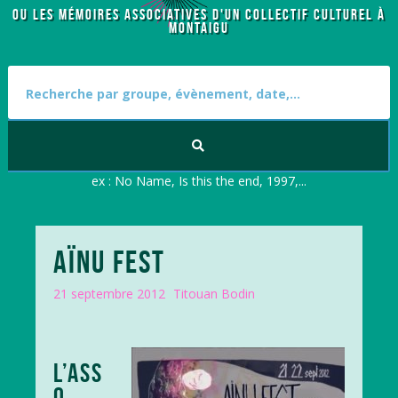
OU LES MÉMOIRES ASSOCIATIVES D'UN COLLECTIF CULTUREL À
MONTAIGU
S
e
a
r
c
h
f
ex : No Name, Is this the end, 1997,...
o
r
:
AÏNU FEST
21 septembre 2012
Titouan Bodin
L’ASS
O