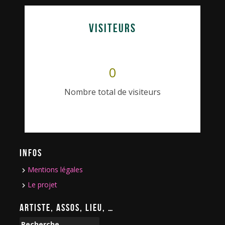
VISITEURS
0
Nombre total de visiteurs
INFOS
Mentions légales
Le projet
ARTISTE, ASSOS, LIEU, …
R