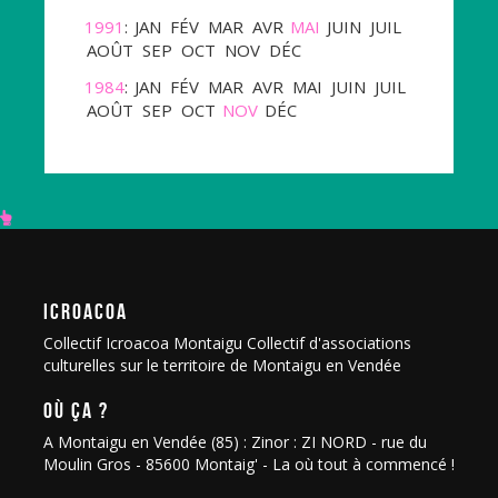
1991
:
JAN
FÉV
MAR
AVR
MAI
JUIN
JUIL
AOÛT
SEP
OCT
NOV
DÉC
1984
:
JAN
FÉV
MAR
AVR
MAI
JUIN
JUIL
AOÛT
SEP
OCT
NOV
DÉC
ICROACOA
Collectif Icroacoa Montaigu Collectif d'associations
culturelles sur le territoire de Montaigu en Vendée
OÙ ÇA ?
A Montaigu en Vendée (85) : Zinor : ZI NORD - rue du
Moulin Gros - 85600 Montaig' - La où tout à commencé !