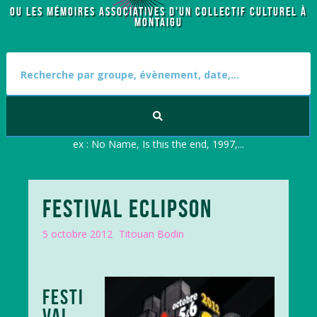
OU LES MÉMOIRES ASSOCIATIVES D'UN COLLECTIF CULTUREL À
MONTAIGU
S
e
a
r
c
h
f
ex : No Name, Is this the end, 1997,...
o
r
:
FESTIVAL ECLIPSON
5 octobre 2012
Titouan Bodin
FESTI
VAL