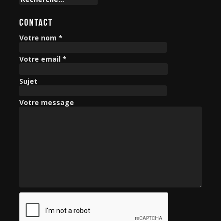
e
c
CONTACT
h
e
Votre nom *
r
c
Votre email *
h
e
Sujet
r
Votre message
: