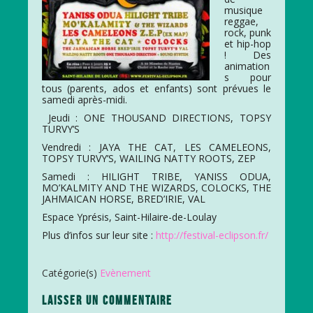
musique
reggae,
rock, punk
et hip-hop
! Des
animation
s pour
tous (parents, ados et enfants) sont prévues le
samedi après-midi.
Jeudi : ONE THOUSAND DIRECTIONS, TOPSY
TURVY’S
Vendredi : JAYA THE CAT, LES CAMELEONS,
TOPSY TURVY’S, WAILING NATTY ROOTS, ZEP
Samedi : HILIGHT TRIBE, YANISS ODUA,
MO’KALMITY AND THE WIZARDS, COLOCKS, THE
JAHMAICAN HORSE, BRED’IRIE, VAL
Espace Yprésis, Saint-Hilaire-de-Loulay
Plus d’infos sur leur site :
http://festival-eclipson.fr/
Catégorie(s)
Evènement
LAISSER UN COMMENTAIRE