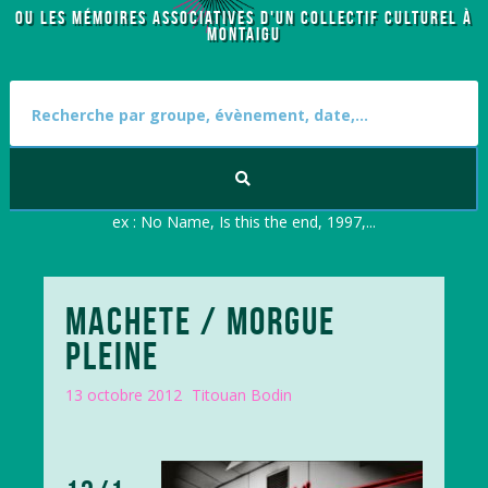
OU LES MÉMOIRES ASSOCIATIVES D'UN COLLECTIF CULTUREL À
MONTAIGU
S
e
a
r
c
h
f
ex : No Name, Is this the end, 1997,...
o
r
:
MACHETE / MORGUE
PLEINE
13 octobre 2012
Titouan Bodin