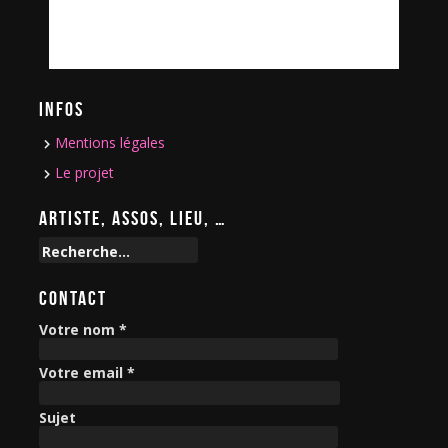
INFOS
Mentions légales
Le projet
ARTISTE, ASSOS, LIEU, …
R
e
c
CONTACT
h
e
Votre nom *
r
c
Votre email *
h
e
Sujet
r