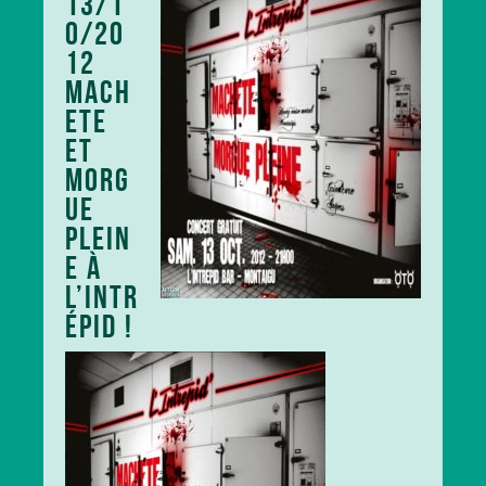
13/1
0/20
12
MACH
ETE
ET
MORG
UE
PLEIN
E À
L’INTR
ÉPID !