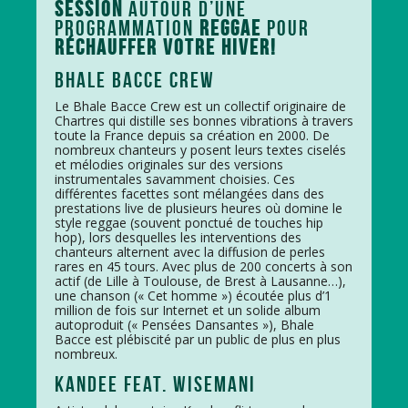
SESSION
AUTOUR D’UNE
PROGRAMMATION
REGGAE
POUR
RÉCHAUFFER VOTRE HIVER!
BHALE BACCE CREW
Le Bhale Bacce Crew est un collectif originaire de
Chartres qui distille ses bonnes vibrations à travers
toute la France depuis sa création en 2000. De
nombreux chanteurs y posent leurs textes ciselés
et mélodies originales sur des versions
instrumentales savamment choisies. Ces
différentes facettes sont mélangées dans des
prestations live de plusieurs heures où domine le
style reggae (souvent ponctué de touches hip
hop), lors desquelles les interventions des
chanteurs alternent avec la diffusion de perles
rares en 45 tours. Avec plus de 200 concerts à son
actif (de Lille à Toulouse, de Brest à Lausanne…),
une chanson (« Cet homme ») écoutée plus d’1
million de fois sur Internet et un solide album
autoproduit (« Pensées Dansantes »), Bhale
Bacce est plébiscité par un public de plus en plus
nombreux.
KANDEE FEAT. WISEMANI