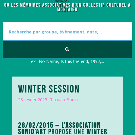
OU LES MÉMOIRES ASSOCIATIVES D'UN COLLECTIF CULTUREL À
MONTAIGU
S
e
a
r
c
h
f
ex : No Name, Is this the end, 1997,...
o
r
:
WINTER SESSION
28 février 2015
Titouan Bodin
28/02/2015 – L’ASSOCIATION
SONID’ART
PROPOSE UNE
WINTER