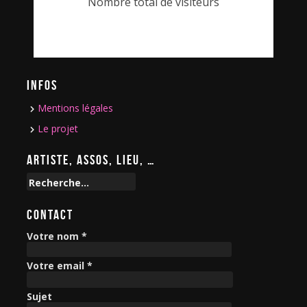
Nombre total de visiteurs
INFOS
Mentions légales
Le projet
ARTISTE, ASSOS, LIEU, …
R
e
c
CONTACT
h
e
Votre nom *
r
c
Votre email *
h
e
Sujet
r