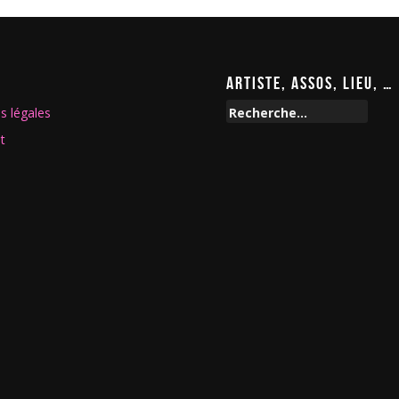
ARTISTE, ASSOS, LIEU, …
R
s légales
e
t
c
h
e
r
c
h
e
r
: