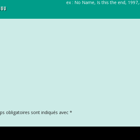
r
ex : No Name, Is this the end, 1997,..
IGU
c
h
f
o
r
:
s obligatoires sont indiqués avec
*